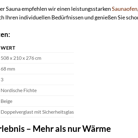
der Sauna empfehlen wir einen leistungsstarken
Saunaofen
h Ihren individuellen Bedürfnissen und genießen Sie sch
ten:
WERT
508 x 210 x 276 cm
68 mm
3
Nordische Fichte
Beige
Doppelverglast mit Sicherheitsglas
lebnis – Mehr als nur Wärme