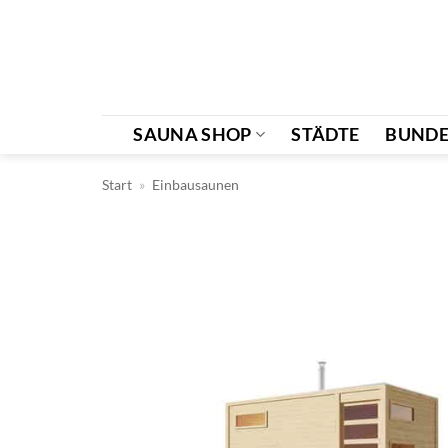
Zum
Inhalt
springen
SAUNA SHOP
STÄDTE
BUNDE
Start
»
Einbausaunen