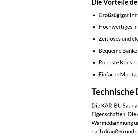
Die Vorteile d
Großzügiger Inn
Hochwertiges, n
Zeitloses und el
Bequeme Bänke a
Robuste Konstru
Einfache Montage
Technische 
Die KARIBU Sauna »
Eigenschaften. Die
Wärmedämmung und e
nach draußen und s