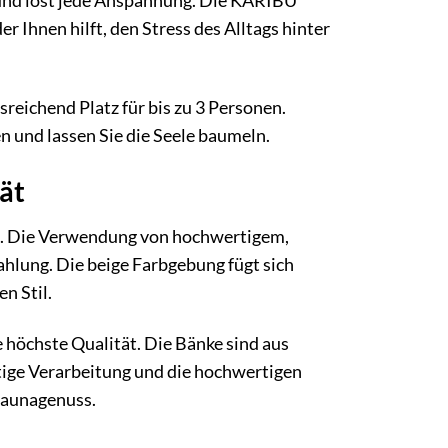
und löst jede Anspannung. Die KARIBU
er Ihnen hilft, den Stress des Alltags hinter
eichend Platz für bis zu 3 Personen.
n und lassen Sie die Seele baumeln.
tät
gn. Die Verwendung von hochwertigem,
hlung. Die beige Farbgebung fügt sich
n Stil.
 höchste Qualität. Die Bänke sind aus
tige Verarbeitung und die hochwertigen
Saunagenuss.