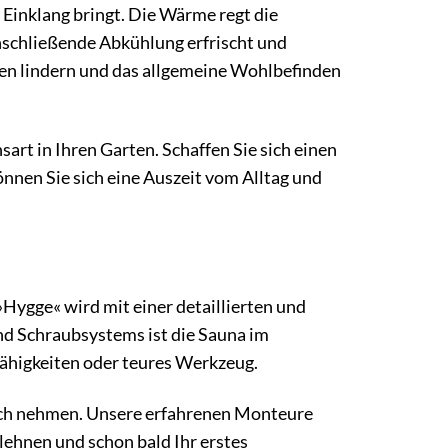
n Einklang bringt. Die Wärme regt die
schließende Abkühlung erfrischt und
gen lindern und das allgemeine Wohlbefinden
rt in Ihren Garten. Schaffen Sie sich einen
nen Sie sich eine Auszeit vom Alltag und
Hygge« wird mit einer detaillierten und
und Schraubsystems ist die Sauna im
ähigkeiten oder teures Werkzeug.
uch nehmen. Unsere erfahrenen Monteure
lehnen und schon bald Ihr erstes