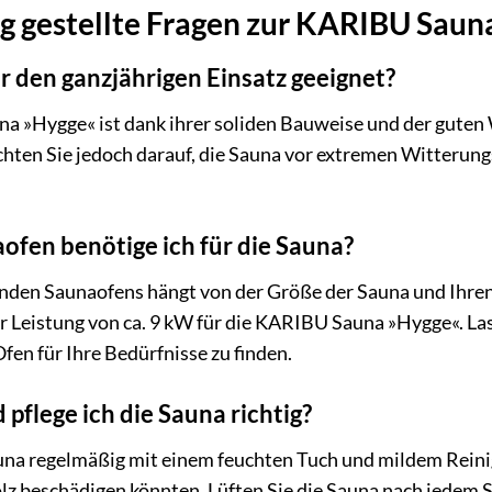
g gestellte Fragen zur KARIBU Sau
ür den ganzjährigen Einsatz geeignet?
na »Hygge« ist dank ihrer soliden Bauweise und der gut
chten Sie jedoch darauf, die Sauna vor extremen Witterung
fen benötige ich für die Sauna?
nden Saunaofens hängt von der Größe der Sauna und Ihren
r Leistung von ca. 9 kW für die KARIBU Sauna »Hygge«. Las
en für Ihre Bedürfnisse zu finden.
 pflege ich die Sauna richtig?
auna regelmäßig mit einem feuchten Tuch und mildem Reini
olz beschädigen könnten. Lüften Sie die Sauna nach jedem 