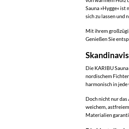
von warmem Holz um
Sauna »Hygge« ist me
sich zu lassen und 
Mit ihrem großzügi
Genießen Sie entspa
Skandinavisc
Die KARIBU Sauna »
nordischem Fichten
harmonisch in jede 
Doch nicht nur das 
weichem, astfreiem
Materialien garant