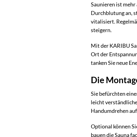
Saunieren ist mehr 
Durchblutung an, s
vitalisiert. Regel
steigern.
Mit der KARIBU Saun
Ort der Entspannun
tanken Sie neue Ene
Die Montage
Sie befürchten ein
leicht verständlich
Handumdrehen aufge
Optional können Si
bauen die Sauna fac