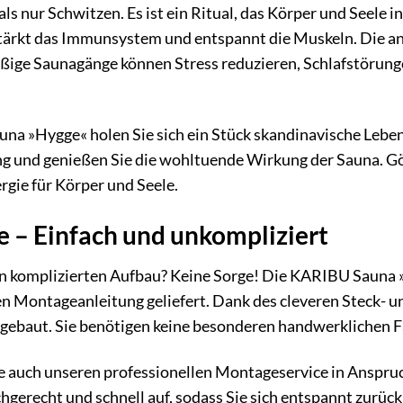
als nur Schwitzen. Es ist ein Ritual, das Körper und Seele i
tärkt das Immunsystem und entspannt die Muskeln. Die an
mäßige Saunagänge können Stress reduzieren, Schlafstörun
a »Hygge« holen Sie sich ein Stück skandinavische Lebensa
g und genießen Sie die wohltuende Wirkung der Sauna. Gön
rgie für Körper und Seele.
 – Einfach und unkompliziert
en komplizierten Aufbau? Keine Sorge! Die KARIBU Sauna »
en Montageanleitung geliefert. Dank des cleveren Steck- 
baut. Sie benötigen keine besonderen handwerklichen F
e auch unseren professionellen Montageservice in Anspr
hgerecht und schnell auf, sodass Sie sich entspannt zurück