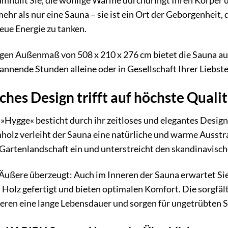
hüllt Sie, die wohlige Wärme durchdringt Ihren Körper 
hr als nur eine Sauna – sie ist ein Ort der Geborgenheit, d
neue Energie zu tanken.
gen Außenmaß von 508 x 210 x 276 cm bietet die Sauna ausr
nnende Stunden alleine oder in Gesellschaft Ihrer Liebste
hes Design trifft auf höchste Quali
Hygge« besticht durch ihr zeitloses und elegantes Desi
holz verleiht der Sauna eine natürliche und warme Ausstra
Gartenlandschaft ein und unterstreicht den skandinavische
Äußere überzeugt: Auch im Inneren der Sauna erwartet Sie
 Holz gefertigt und bieten optimalen Komfort. Die sorgfäl
ieren eine lange Lebensdauer und sorgen für ungetrübten 