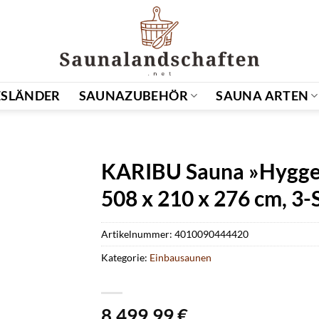
SLÄNDER
SAUNAZUBEHÖR
SAUNA ARTEN
KARIBU Sauna »Hygge
508 x 210 x 276 cm, 3-S
Artikelnummer:
4010090444420
Kategorie:
Einbausaunen
8.499,99
€