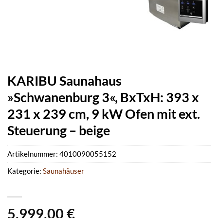
KARIBU Saunahaus
»Schwanenburg 3«, BxTxH: 393 x
231 x 239 cm, 9 kW Ofen mit ext.
Steuerung – beige
Artikelnummer:
4010090055152
Kategorie:
Saunahäuser
5.999,00
€