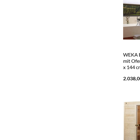
WEKA E
mit Ofe
x 144 c
2.038,