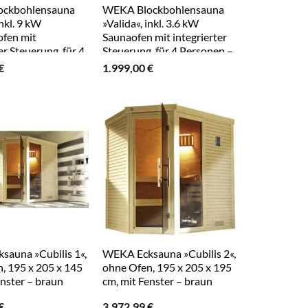
ckbohlensauna
WEKA Blockbohlensauna
inkl. 9 kW
»Valida«, inkl. 3.6 kW
fen mit
Saunaofen mit integrierter
er Steuerung, für 4
Steuerung, für 4 Personen –
– beige
beige
€
1.999,00
€
auna »Cubilis 1«,
WEKA Ecksauna »Cubilis 2«,
, 195 x 205 x 145
ohne Ofen, 195 x 205 x 195
enster – braun
cm, mit Fenster – braun
€
3.972,99
€