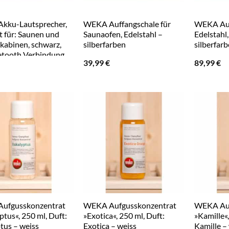
kku-Lautsprecher,
WEKA Auffangschale für
WEKA Auf
t für: Saunen und
Saunaofen, Edelstahl –
Edelstahl,
tkabinen, schwarz,
silberfarben
silberfar
etooth Verbindung
39,99
€
89,99
€
ufgusskonzentrat
WEKA Aufgusskonzentrat
WEKA Auf
ptus«, 250 ml, Duft:
»Exotica«, 250 ml, Duft:
»Kamille«,
tus – weiss
Exotica – weiss
Kamille –