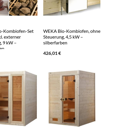
-Kombiofen-Set
WEKA Bio-Kombiofen, ohne
kl. externer
Steuerung, 4,5 kW –
, 9 kW –
silberfarben
ben
426,01
€