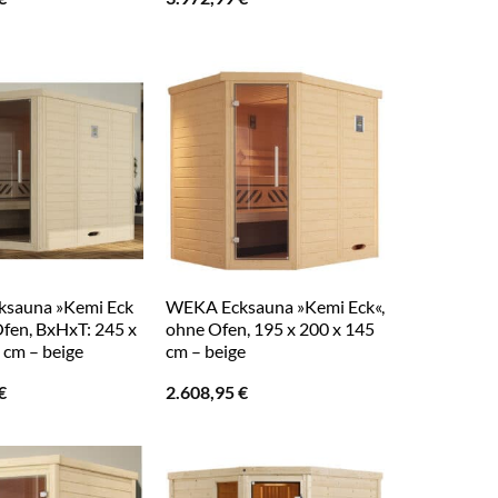
sauna »Kemi Eck
WEKA Ecksauna »Kemi Eck«,
Ofen, BxHxT: 245 x
ohne Ofen, 195 x 200 x 145
 cm – beige
cm – beige
€
2.608,95
€