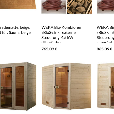
adematte, beige,
WEKA Bio-Kombiofen
WEKA Bio
 für: Sauna, beige
»BioS«, inkl. externer
»BioS«, in
Steuerung, 4,5 kW –
Steuerung
silberfarben
silberfar
765,09
€
865,09
€