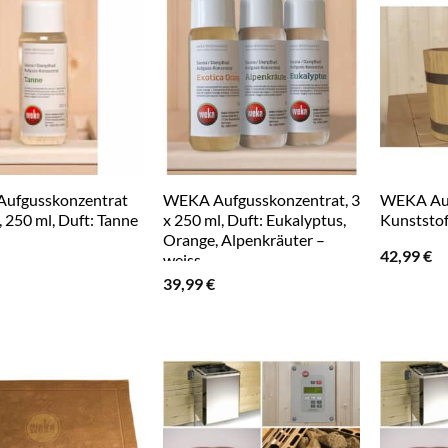
ufgusskonzentrat
WEKA Aufgusskonzentrat, 3
WEKA Auf
, 250 ml, Duft: Tanne
x 250 ml, Duft: Eukalyptus,
Kunststoff
Orange, Alpenkräuter –
42,99
€
weiss
39,99
€