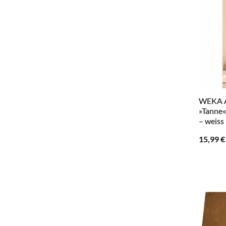
WEKA A
»Tanne«
– weiss
15,99
€