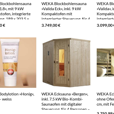
lockbohlensauna
WEKA Blockbohlensauna
WEKA Blo
1.8«, mit 9 kW
»Valida Eck«, inkl. 9 kW
»Valida«, 
ofen, integrierte
Kompaktofen mit
Kompakto
ng, 189 x 203,5 x
integrierter Steuerung, für 4
integriert
– beige
Personen – beige
Personen 
10
€
3.749,00
€
3.099,00
odylotion »Honig«,
WEKA Ecksauna »Bergen«,
WEKA Ecks
– weiss
inkl. 7.5 kW Bio-Kombi-
ohne Ofen
Saunaofen mit digitaler
cm, mit F
Steuerung, für 4 Personen –
3.750,99