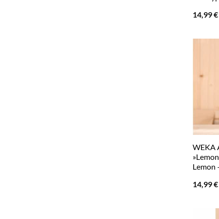
14,99
€
WEKA A
»Lemon«
Lemon 
14,99
€