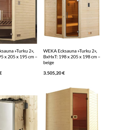
sauna »Turku 2«,
WEKA Ecksauna »Turku 2«,
5 x 205 x 195 cm –
BxHxT: 198 x 205 x 198 cm –
beige
€
3.505,20
€