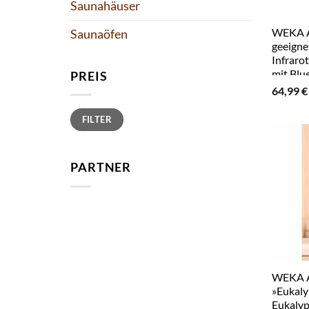
Saunahäuser
WEKA A
Saunaöfen
geeigne
Infraro
mit Blu
PREIS
64,99
€
Min.
Max.
FILTER
Preis
Preis
PARTNER
WEKA A
»Eukaly
Eukalyp