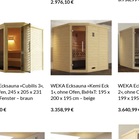
beige
2.976,10
€
ksauna »Cubilis 3«,
WEKA Ecksauna »Kemi Eck
WEKA Eck
en, 245 x 205 x 231
1«, ohne Ofen, BxHxT: 195 x
2«, ohne 
 Fenster – braun
200 x 195 cm – beige
199 x 195
00
€
3.358,99
€
3.640,99