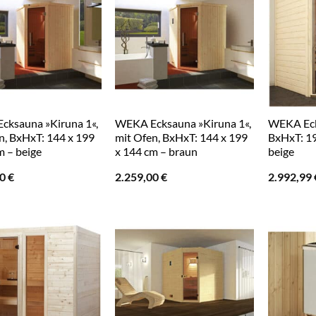
cksauna »Kiruna 1«,
WEKA Ecksauna »Kiruna 1«,
WEKA Eck
n, BxHxT: 144 x 199
mit Ofen, BxHxT: 144 x 199
BxHxT: 19
m – beige
x 144 cm – braun
beige
00
€
2.259,00
€
2.992,99