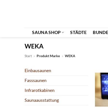
Zum
Inhalt
springen
SAUNA SHOP
STÄDTE
BUNDE
WEKA
Start
»
Produkt Marke
»
WEKA
Einbausaunen
Fasssaunen
Infrarotkabinen
Saunaausstattung