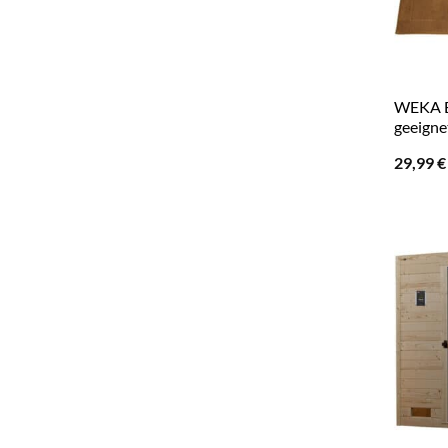
WEKA B
geeignet
29,99
€