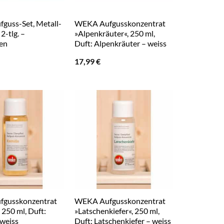
guss-Set, Metall-
WEKA Aufgusskonzentrat
 2-tlg. –
»Alpenkräuter«, 250 ml,
ben
Duft: Alpenkräuter – weiss
17,99
€
gusskonzentrat
WEKA Aufgusskonzentrat
 250 ml, Duft:
»Latschenkiefer«, 250 ml,
 weiss
Duft: Latschenkiefer – weiss