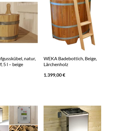
gusskübel, natur,
WEKA Badebottich, Beige,
, 5 l – beige
Lärchenholz
1.399,00
€