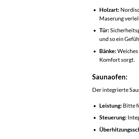
Holzart:
Nordisch
Maserung verleih
Tür:
Sicherheitsg
und so ein Gefüh
Bänke:
Weiches u
Komfort sorgt.
Saunaofen:
Der integrierte Sau
Leistung:
Bitte f
Steuerung:
Integ
Überhitzungssc