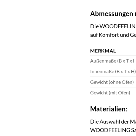
Abmessungen 
Die WOODFEELING Sa
auf Komfort und Ge
MERKMAL
Außenmaße (B x T x H
Innenmaße (B x T x H)
Gewicht (ohne Ofen)
Gewicht (mit Ofen)
Materialien:
Die Auswahl der Mat
WOODFEELING Sauna