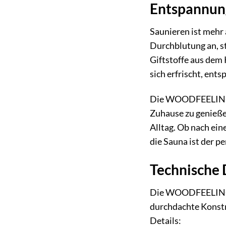
Entspannung
Saunieren ist mehr 
Durchblutung an, s
Giftstoffe aus dem 
sich erfrischt, ents
Die WOODFEELING Sa
Zuhause zu genieße
Alltag. Ob nach ei
die Sauna ist der p
Technische 
Die WOODFEELING Sa
durchdachte Konstr
Details: