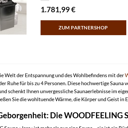
1.781,99
€
ZUM PARTNERSHOP
 die Welt der Entspannung und des Wohlbefindens mit der
der Ruhe für bis zu 4 Personen. Diese hochwertige Sauna 
d schenkt Ihnen unvergessliche Saunaerlebnisse im eigen
ießen Sie die wohltuende Wärme, die Körper und Geist in E
r Geborgenheit: Die WOODFEELING S