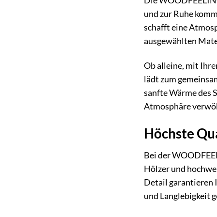
Die WOODFEELING Sa
und zur Ruhe komme
schafft eine Atmos
ausgewählten Mater
Ob alleine, mit Ihr
lädt zum gemeinsam
sanfte Wärme des S
Atmosphäre verwöhn
Höchste Qua
Bei der WOODFEELIN
Hölzer und hochwer
Detail garantieren 
und Langlebigkeit g