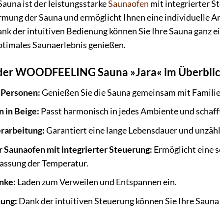
auna ist der leistungsstarke
Saunaofen
mit integrierter St
mung der Sauna und ermöglicht Ihnen eine individuelle A
ank der intuitiven Bedienung können Sie Ihre Sauna ganz e
ptimales Saunaerlebnis genießen.
s der WOODFEELING Sauna »Jara« im Überblic
4 Personen:
Genießen Sie die Sauna gemeinsam mit Familie
 in Beige:
Passt harmonisch in jedes Ambiente und schaf
rarbeitung:
Garantiert eine lange Lebensdauer und unzäh
r Saunaofen mit integrierter Steuerung:
Ermöglicht eine 
passung der Temperatur.
nke:
Laden zum Verweilen und Entspannen ein.
nung:
Dank der intuitiven Steuerung können Sie Ihre Sauna 