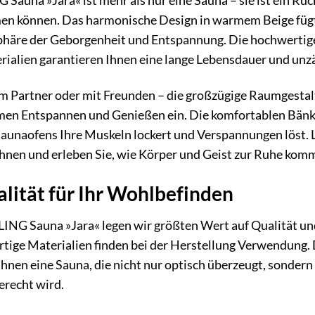
una »Jara« ist mehr als nur eine Sauna – sie ist ein Rüc
n können. Das harmonische Design in warmem Beige fügt s
phäre der Geborgenheit und Entspannung. Die hochwertige 
ialien garantieren Ihnen eine lange Lebensdauer und un
em Partner oder mit Freunden – die großzügige Raumgestalt
en Entspannen und Genießen ein. Die komfortablen Bänke
aunaofens Ihre Muskeln lockert und Verspannungen löst. 
en und erleben Sie, wie Körper und Geist zur Ruhe kom
lität für Ihr Wohlbefinden
G Sauna »Jara« legen wir größten Wert auf Qualität und 
tige Materialien finden bei der Herstellung Verwendung. 
Ihnen eine Sauna, die nicht nur optisch überzeugt, sonder
erecht wird.