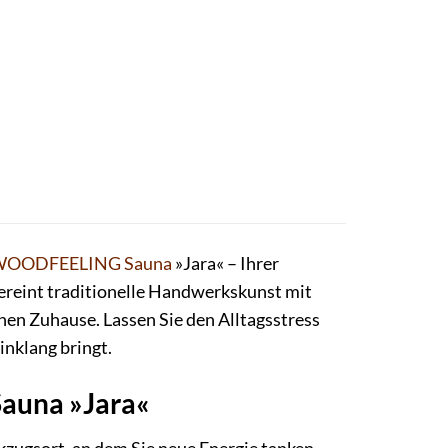
WOODFEELING
Sauna
»Jara« – Ihrer
vereint traditionelle Handwerkskunst mit
en Zuhause. Lassen Sie den Alltagsstress
inklang bringt.
auna »Jara«