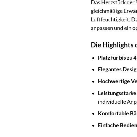
Das Herzstück der S
gleichmäßige Erwär
Luftfeuchtigkeit. D
anpassen und ein o
Die Highlight
Platz für bis zu 
Elegantes Design
Hochwertige Ve
Leistungsstarke
individuelle An
Komfortable Bä
Einfache Bedie