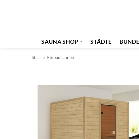
Zum
Inhalt
springen
SAUNA SHOP
STÄDTE
BUNDE
Start
»
Einbausaunen