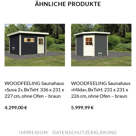
ÄHNLICHE PRODUKTE
WOODFEELING Saunahaus
WOODFEELING Saunahaus
»Suva 2«, BxTxH: 336 x 231 x
»Hilda«, BxTxH: 231 x 231 x
227 cm, ohne Ofen – braun
226 cm, ohne Ofen – braun
4.299,00
€
5.999,99
€
IMPRESSUM
DATENSCHUTZERKLÄRUNG