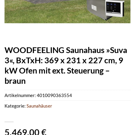
WOODFEELING Saunahaus »Suva
3«, BxTxH: 369 x 231 x 227 cm, 9
kW Ofen mit ext. Steuerung –
braun
Artikelnummer:
4010090363554
Kategorie:
Saunahäuser
5.469,00
€