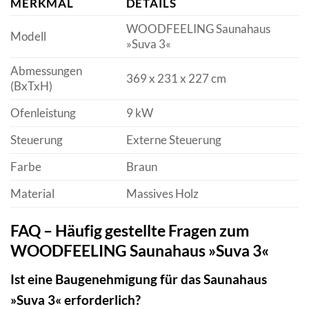
MERKMAL
DETAILS
WOODFEELING Saunahaus
Modell
»Suva 3«
Abmessungen
369 x 231 x 227 cm
(BxTxH)
Ofenleistung
9 kW
Steuerung
Externe Steuerung
Farbe
Braun
Material
Massives Holz
FAQ – Häufig gestellte Fragen zum
WOODFEELING Saunahaus »Suva 3«
Ist eine Baugenehmigung für das Saunahaus
»Suva 3« erforderlich?