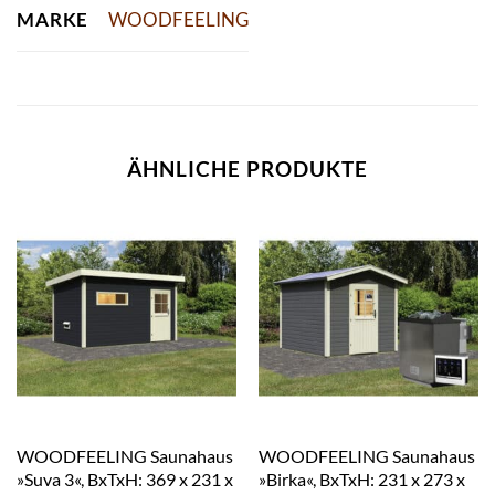
MARKE
WOODFEELING
ÄHNLICHE PRODUKTE
WOODFEELING Saunahaus
WOODFEELING Saunahaus
»Suva 3«, BxTxH: 369 x 231 x
»Birka«, BxTxH: 231 x 273 x