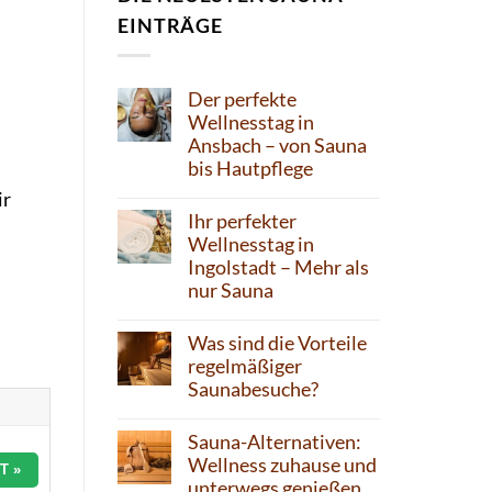
EINTRÄGE
Der perfekte
Wellnesstag in
Ansbach – von Sauna
bis Hautpflege
ir
Ihr perfekter
Wellnesstag in
Ingolstadt – Mehr als
nur Sauna
Was sind die Vorteile
regelmäßiger
Saunabesuche?
Sauna-Alternativen:
Wellness zuhause und
T »
unterwegs genießen