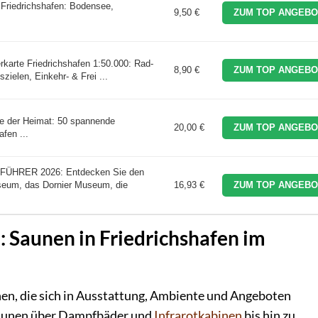
Friedrichshafen: Bodensee,
9,50 €
ZUM TOP ANGEBO
karte Friedrichshafen 1:50.000: Rad-
8,90 €
ZUM TOP ANGEBO
zielen, Einkehr- & Frei ...
se der Heimat: 50 spannende
20,00 €
ZUM TOP ANGEBO
fen ...
HRER 2026: Entdecken Sie den
seum, das Dornier Museum, die
16,93 €
ZUM TOP ANGEBO
 Saunen in Friedrichshafen im
unen, die sich in Ausstattung, Ambiente und Angeboten
 Saunen über Dampfbäder und
Infrarotkabinen
bis hin zu