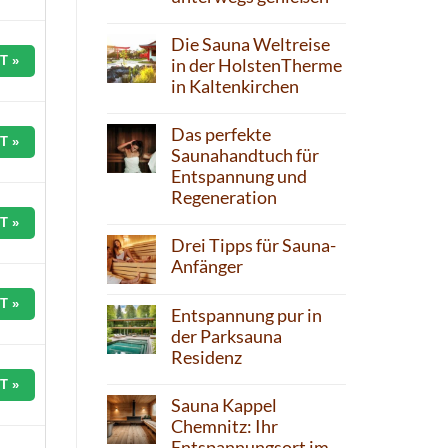
Die Sauna Weltreise
T »
in der HolstenTherme
in Kaltenkirchen
Das perfekte
T »
Saunahandtuch für
Entspannung und
Regeneration
T »
Drei Tipps für Sauna-
Anfänger
T »
Entspannung pur in
der Parksauna
Residenz
T »
Sauna Kappel
Chemnitz: Ihr
Entspannungsort im