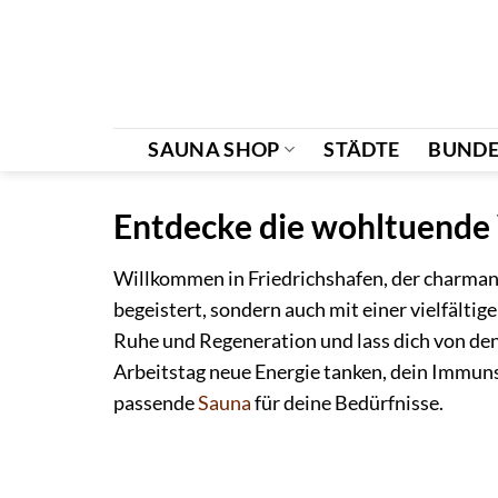
Zum
Inhalt
springen
SAUNA SHOP
STÄDTE
BUNDE
Entdecke die wohltuende 
Willkommen in Friedrichshafen, der charman
begeistert, sondern auch mit einer vielfälti
Ruhe und Regeneration und lass dich von de
Arbeitstag neue Energie tanken, dein Immunsy
passende
Sauna
für deine Bedürfnisse.