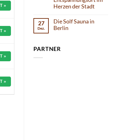
T »
Herzen der Stadt
Die Solf Sauna in
27
Berlin
Dez.
T »
PARTNER
T »
T »