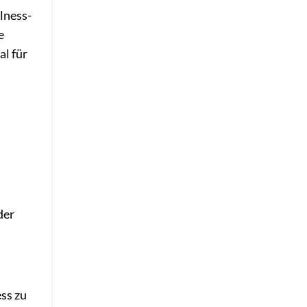
lness-
e
al für
der
ss zu