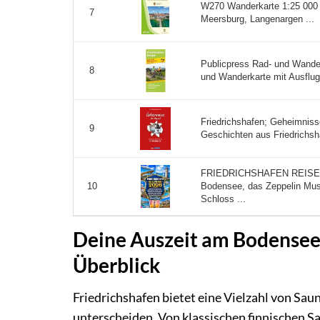
W270 Wanderkarte 1:25 000 
7
Meersburg, Langenargen ...
Publicpress Rad- und Wander
8
und Wanderkarte mit Ausflugs
Friedrichshafen; Geheimnis
9
Geschichten aus Friedrichsha
FRIEDRICHSHAFEN REISEFÜ
Bodensee, das Zeppelin Mu
10
Schloss ...
Deine Auszeit am Bodensee:
Überblick
Friedrichshafen bietet eine Vielzahl von Sa
unterscheiden. Von klassischen finnischen