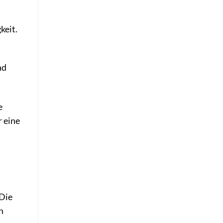
keit.
.
nd
e
 eine
 Die
n