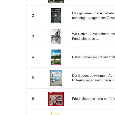
Das geheime Friedrichshafe
2
und längst vergessene Gesch
Wir Häfler - Geschichten un
3
Friedrichshafen ...
Reise Know-How Reiseführer
4
Der Bodensee wimmelt. Auf 
5
Unteruhldingen und Friedrichs
Friedrichshafen - wie es frühe
6