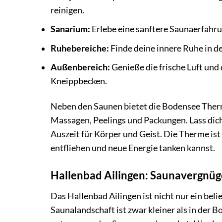
reinigen.
Sanarium:
Erlebe eine sanftere Saunaerfahru
Ruhebereiche:
Finde deine innere Ruhe in de
Außenbereich:
Genieße die frische Luft un
Kneippbecken.
Neben den Saunen bietet die Bodensee Ther
Massagen, Peelings und Packungen. Lass dic
Auszeit für Körper und Geist. Die Therme is
entfliehen und neue Energie tanken kannst.
Hallenbad Ailingen: Saunavergnüge
Das Hallenbad Ailingen ist nicht nur ein bel
Saunalandschaft ist zwar kleiner als in der 