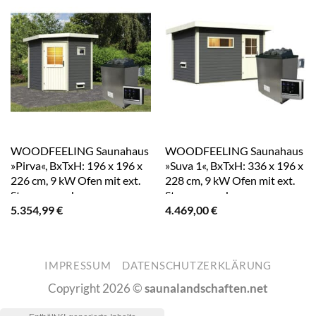
WOODFEELING Saunahaus
WOODFEELING Saunahaus
»Pirva«, BxTxH: 196 x 196 x
»Suva 1«, BxTxH: 336 x 196 x
226 cm, 9 kW Ofen mit ext.
228 cm, 9 kW Ofen mit ext.
Steuerung – braun
Steuerung – braun
5.354,99
€
4.469,00
€
IMPRESSUM
DATENSCHUTZERKLÄRUNG
Copyright 2026 ©
saunalandschaften.net