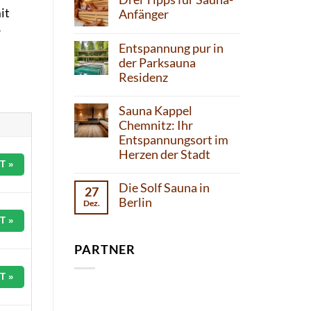
it
Anfänger
r
Entspannung pur in
der Parksauna
Residenz
Sauna Kappel
Chemnitz: Ihr
Entspannungsort im
Herzen der Stadt
T »
Die Solf Sauna in
27
Berlin
Dez.
T »
PARTNER
T »