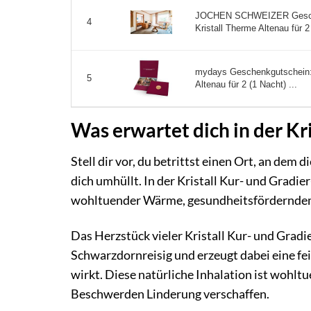
JOCHEN SCHWEIZER Geschen
4
Kristall Therme Altenau für 2 
mydays Geschenkgutschein: 
5
Altenau für 2 (1 Nacht) ...
Was erwartet dich in der Kr
Stell dir vor, du betrittst einen Ort, an dem 
dich umhüllt. In der Kristall Kur- und Grad
wohltuender Wärme, gesundheitsförderndem S
Das Herzstück vieler Kristall Kur- und Gradi
Schwarzdornreisig und erzeugt dabei eine fei
wirkt. Diese natürliche Inhalation ist wohl
Beschwerden Linderung verschaffen.