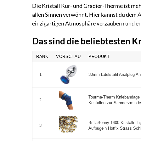
Die Kristall Kur- und Gradier-Therme ist mehr 
allen Sinnen verwöhnt. Hier kannst du dem Al
einzigartigen Atmosphäre verzaubern und ent
Das sind die beliebtesten K
RANK
VORSCHAU
PRODUKT
30mm Edelstahl Analplug Anal 
1
Tourma-Therm Kniebandage - 
2
Kristallen zur Schmerzminde
BrillaBenny 1400 Kristalle 
3
Aufbügeln Hotfix Strass Schl