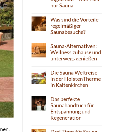
nur Sauna
Was sind die Vorteile
regelmäßiger
Saunabesuche?
Sauna-Alternativen:
Wellness zuhause und
unterwegs genießen
Die Sauna Weltreise
in der HolstenTherme
in Kaltenkirchen
Das perfekte
Saunahandtuch für
Entspannung und
Regeneration
mmen.
Drei Tipps für Sauna-