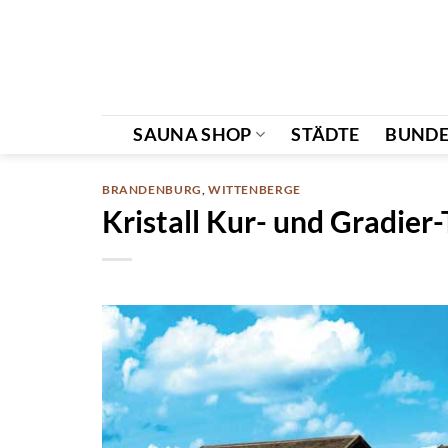
Zum
Inhalt
springen
SAUNA SHOP
STÄDTE
BUNDE
BRANDENBURG
,
WITTENBERGE
Kristall Kur- und Gradie