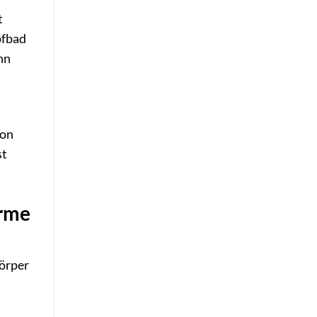
t
pfbad
nn
von
st
erme
Körper