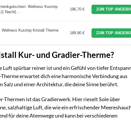
kgutschein: Wellness Kurztrip
196,70 €
ZUM TOP ANGEBO
(1 Nacht) ...
Wellness Kurztrip Kristall Therme
189,90 €
ZUM TOP ANGEBO
istall Kur- und Gradier-Therme?
die Luft spürbar reiner ist und ein Gefühl von tiefer Entspa
ier-Therme erwartet dich eine harmonische Verbindung aus
alz und einer Architektur, die deine Sinne berührt.
er-Thermen ist das Gradierwerk. Hier rieselt Sole über
ne, salzhaltige Luft, die wie ein erfrischender Meereshauc
tuend für deine Atemwege und kann bei verschiedenen