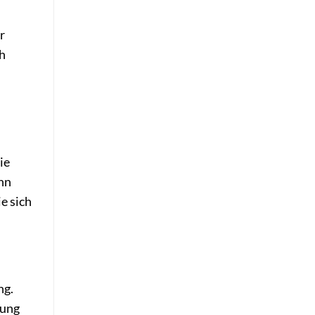
r
ch
ie
nn
e sich
ng.
gung