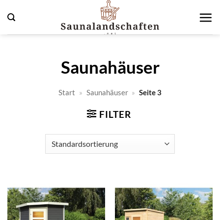
Zum
Inhalt
springen
Saunahäuser
Start
»
Saunahäuser
»
Seite 3
FILTER