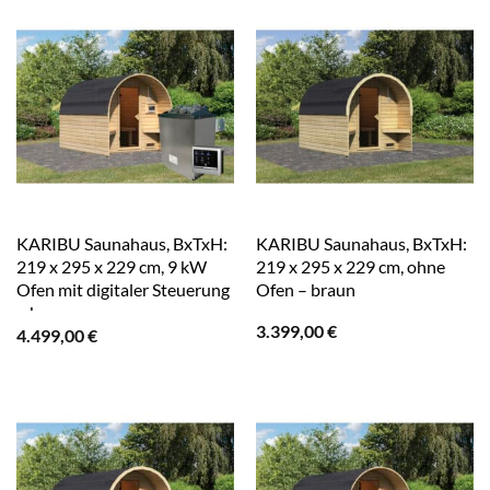
KARIBU Saunahaus, BxTxH:
KARIBU Saunahaus, BxTxH:
219 x 295 x 229 cm, 9 kW
219 x 295 x 229 cm, ohne
Ofen mit digitaler Steuerung
Ofen – braun
– braun
3.399,00
€
4.499,00
€