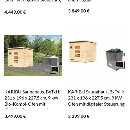
– grau
3.849,00
€
4.449,00
€
KARIBU Saunahaus, BxTxH:
KARIBU Saunahaus, BxTxH:
231 x 196 x 227,5 cm, 9 kW
231 x 196 x 227,5 cm, 9 kW
Bio-Kombi-Ofen mit
Ofen mit digitaler Steuerung
digitaler Steuerung – braun
– braun
3.499,00
€
3.299,00
€