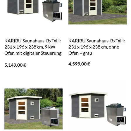
KARIBU Saunahaus, BxTxH:
KARIBU Saunahaus, BxTxH:
231 x 196 x 238 cm, 9 kW
231 x 196 x 238 cm, ohne
Ofen mit digitaler Steuerung
Ofen – grau
– grau
4.599,00
€
5.149,00
€