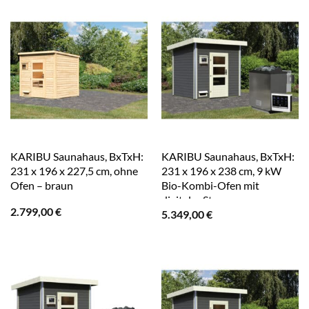
KARIBU Saunahaus, BxTxH:
KARIBU Saunahaus, BxTxH:
231 x 196 x 227,5 cm, ohne
231 x 196 x 238 cm, 9 kW
Ofen – braun
Bio-Kombi-Ofen mit
digitaler Steuerung – grau
2.799,00
€
5.349,00
€