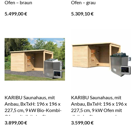
Ofen – braun
Ofen – grau
5.499,00
€
5.309,10
€
KARIBU Saunahaus, mit
KARIBU Saunahaus, mit
Anbau, BxTxH: 196 x 196 x
Anbau, BxTxH: 196 x 196 x
227,5 cm, 9 kW Bio-Kombi-
227,5 cm, 9 kW Ofen mit
Ofen mit digitaler Steuerung
digitaler Steuerung – braun
3.899,00
€
3.599,00
€
– braun