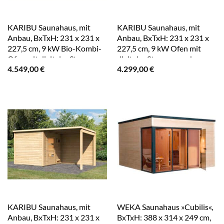
KARIBU Saunahaus, mit
KARIBU Saunahaus, mit
Anbau, BxTxH: 231 x 231 x
Anbau, BxTxH: 231 x 231 x
227,5 cm, 9 kW Bio-Kombi-
227,5 cm, 9 kW Ofen mit
Ofen mit digitaler Steuerung
digitaler Steuerung – braun
4.549,00
€
4.299,00
€
– braun
KARIBU Saunahaus, mit
WEKA Saunahaus »Cubilis«,
Anbau, BxTxH: 231 x 231 x
BxTxH: 388 x 314 x 249 cm,