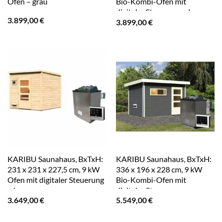
Ofen – grau
Bio-Kombi-Ofen mit
digitaler Steuerung – braun
3.899,00
€
3.899,00
€
KARIBU Saunahaus, BxTxH:
KARIBU Saunahaus, BxTxH:
231 x 231 x 227,5 cm, 9 kW
336 x 196 x 228 cm, 9 kW
Ofen mit digitaler Steuerung
Bio-Kombi-Ofen mit
– braun
digitaler Steuerung – grau
3.649,00
€
5.549,00
€