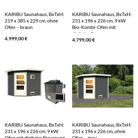
KARIBU Saunahaus, BxTxH:
KARIBU Saunahaus, BxTxH:
219 x 385 x 229 cm, ohne
231 x 196 x 226 cm, 9 kW
Ofen – braun
Bio-Kombi-Ofen mit
digitaler Steuerung – grau
4.999,00
€
4.799,00
€
KARIBU Saunahaus, BxTxH:
KARIBU Saunahaus, BxTxH:
231 x 196 x 226 cm, 9 kW
231 x 196 x 226 cm, ohne
Ofen mit digitaler Steuerung
Ofen – grau