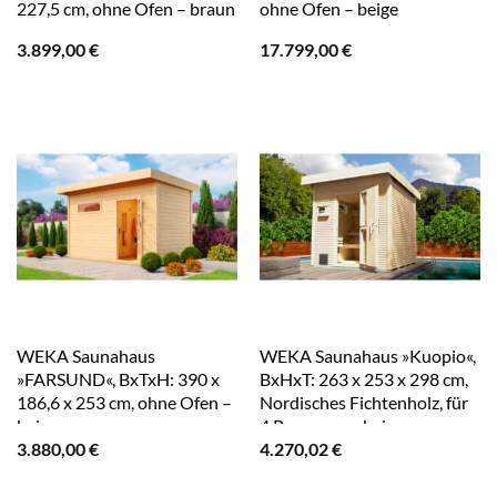
227,5 cm, ohne Ofen – braun
ohne Ofen – beige
3.899,00
€
17.799,00
€
WEKA Saunahaus
WEKA Saunahaus »Kuopio«,
»FARSUND«, BxTxH: 390 x
BxHxT: 263 x 253 x 298 cm,
186,6 x 253 cm, ohne Ofen –
Nordisches Fichtenholz, für
beige
4 Personen – beige
3.880,00
€
4.270,02
€