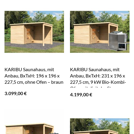
KARIBU Saunahaus, mit
KARIBU Saunahaus, mit
Anbau, BxTxH: 196 x 196 x
Anbau, BxTxH: 231 x 196 x
227,5 cm, ohne Ofen – braun
227,5 cm, 9 kW Bio-Kombi-
Ofen mit digitaler Steuerung
3.099,00
€
4.199,00
€
– braun