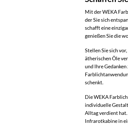
Mit der WEKA Farbl
der Sie sich entsp
schafft eine einzig
genießen Sie die 
Stellen Sie sich vo
ätherischen Öle ve
und Ihre Gedanken z
Farblichtanwendung
schenkt.
Die WEKA Farblicht
individuelle Gestal
Alltag verdient ha
Infrarotkabine in 