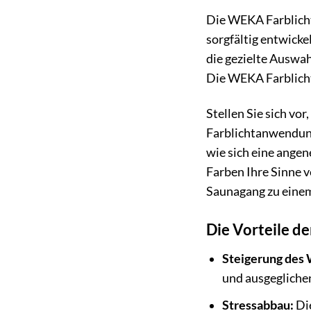
Die WEKA Farblichta
sorgfältig entwicke
die gezielte Auswa
Die WEKA Farblichta
Stellen Sie sich vo
Farblichtanwendung 
wie sich eine angen
Farben Ihre Sinne 
Saunagang zu einem
Die Vorteile d
Steigerung des
und ausgeglichen
Stressabbau:
Die