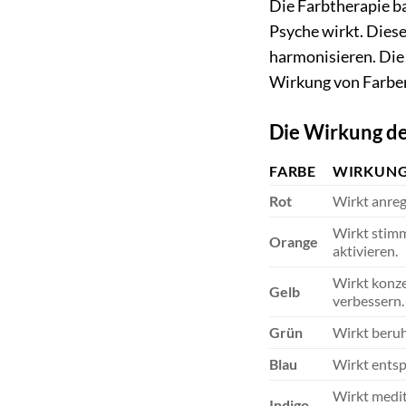
Die Farbtherapie ba
Psyche wirkt. Dies
harmonisieren. Die
Wirkung von Farben 
Die Wirkung de
FARBE
WIRKUN
Rot
Wirkt anreg
Wirkt stimm
Orange
aktivieren.
Wirkt konze
Gelb
verbessern.
Grün
Wirkt beruh
Blau
Wirkt entsp
Wirkt medit
Indigo