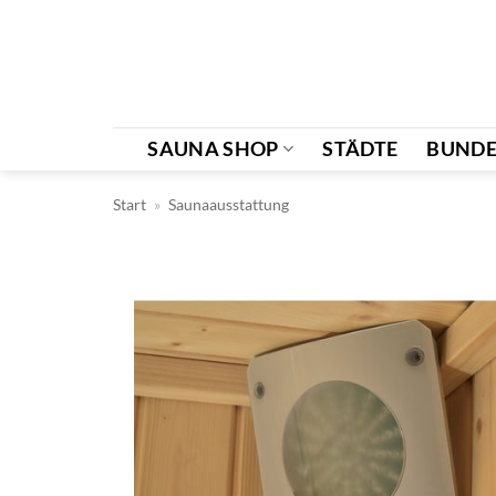
Zum
Inhalt
springen
SAUNA SHOP
STÄDTE
BUNDE
Start
»
Saunaausstattung