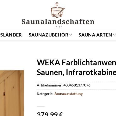
SLÄNDER
SAUNAZUBEHÖR
SAUNA ARTEN
WEKA Farblichtanwendu
Saunen, Infrarotkabine
Artikelnummer:
4004581377076
Kategorie:
Saunaausstattung
379,99
€