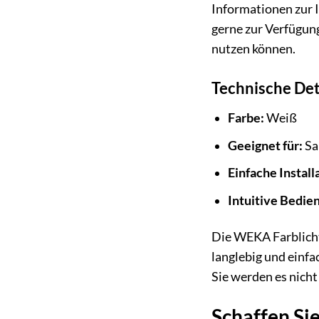
Informationen zur I
gerne zur Verfügun
nutzen können.
Technische Det
Farbe:
Weiß
Geeignet für:
Sa
Einfache Install
Intuitive Bedie
Die WEKA Farblichta
langlebig und einfa
Sie werden es nicht
Schaffen Si